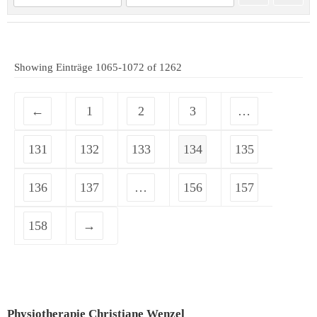
Showing Einträge 1065-1072 of 1262
←
1
2
3
…
131
132
133
134
135
136
137
…
156
157
158
→
Physiotherapie Christiane Wenzel