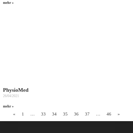
mehr »
PhysioMed
26/04/2021
mehr »
«
1
…
33
34
35
36
37
…
46
»