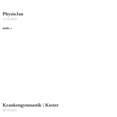
PhysioJan
12/10/2020
mehr »
Krankengymnastik | Koster
09/10/2020