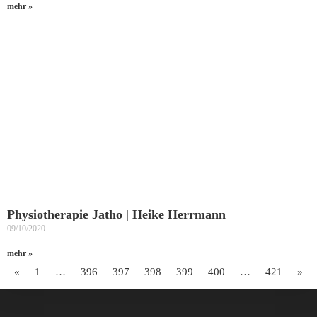
mehr »
Physiotherapie Jatho | Heike Herrmann
09/10/2020
mehr »
«
1
…
396
397
398
399
400
…
421
»