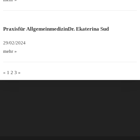
Praxisfür AllgemeinmedizinDr. Ekaterina Sud
29/02/2024
mehr »
«
1
2
3
»