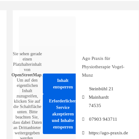
Sie sehen gerade
Ago Praxis für
einen
Platzhalterinhalt
Physiotherapie Vogel-
von
OpenStreetMap
.
Munz
Um auf den
Inhalt
eigentlichen
entsperren
Steinbühl 21
Inhalt
zuzugreifen,
Mainhardt
Erforderlichen
klicken Sie auf
74535
die Schaltfläche
Service
unten. Bitte
akzeptieren
beachten Sie,
07903 943711
und Inhalte
dass dabei Daten
entsperren
an Drittanbieter
https://ago-praxis.de
weitergegeben
werden.