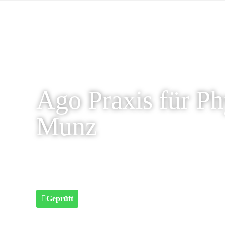
Ago Praxis für Ph
Munz
Geprüft