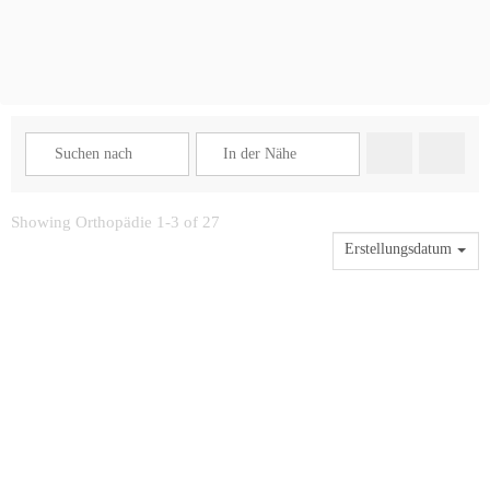
Suchen
Advance
Showing Orthopädie 1-3 of 27
Erstellungsdatum