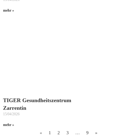
mehr »
TIGER Gesundheitszentrum
Zarrentin
15/04/2026
mehr »
«
1
2
3
…
9
»