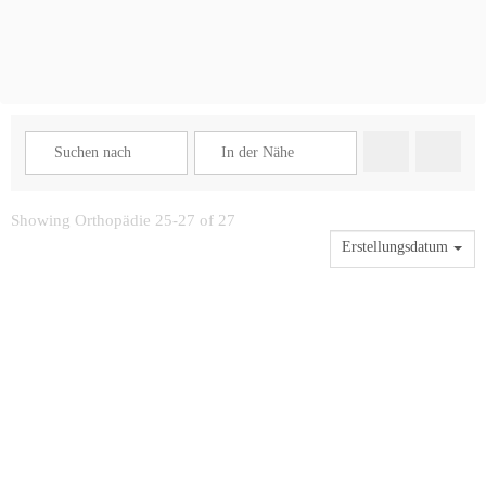
Suchen
Advance
Showing Orthopädie 25-27 of 27
Erstellungsdatum