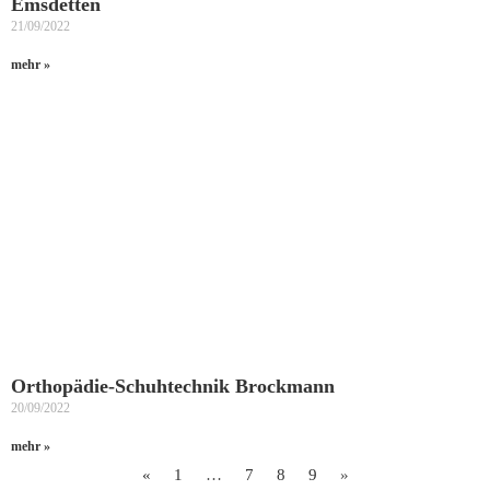
Emsdetten
21/09/2022
mehr »
Orthopädie-Schuhtechnik Brockmann
20/09/2022
mehr »
«
1
…
7
8
9
»