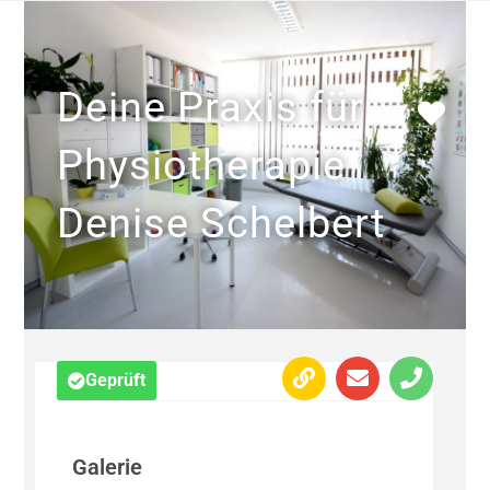
Deine Praxis für
Physiotherapie
Denise Schelbert
Geprüft
Galerie