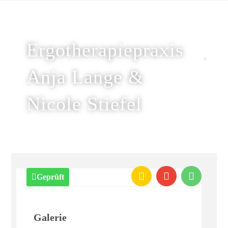
Ergotherapiepraxis
Anja Lange &
Nicole Stiefel
Geprüft
Galerie