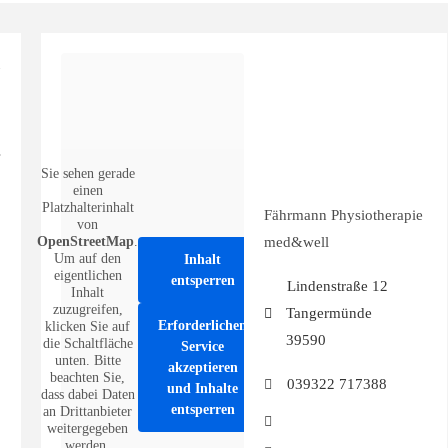
Sie sehen gerade
einen
Platzhalterinhalt
Fährmann Physiotherapie
von
OpenStreetMap
.
med&well
Um auf den
Inhalt
eigentlichen
entsperren
Lindenstraße 12
Inhalt
zuzugreifen,
Tangermünde
Erforderlichen
klicken Sie auf
39590
die Schaltfläche
Service
unten. Bitte
akzeptieren
beachten Sie,
039322 717388
und Inhalte
dass dabei Daten
entsperren
an Drittanbieter
weitergegeben
werden.