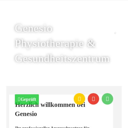
Genesio
Physiotherapie &
Gesundheitszentrum
Geprüft
Herzlich willkommen bei
Genesio