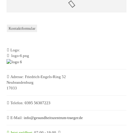
Kontaktformular
Logo:
logo-6.png
Adresse:
Friedrich-Engels-Ring 52
Neubrandenburg
17033
Telefon:
0395 56307223
E-Mail:
info
@
gesundheitszentrum-traeger.de
Jetzt geöffnet
:
07:00 - 19:00