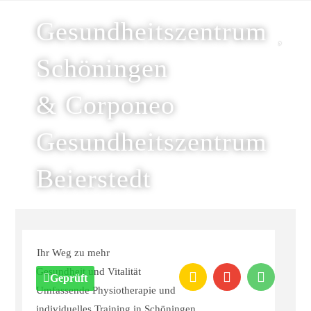
Gesundheitszentrum
Schöningen
& Corponeo
Gesundheitszentrum
Beierstedt
Ihr Weg zu mehr
Gesundheit und Vitalität
Geprüft
Umfassende Physiotherapie und
individuelles Training in Schöningen