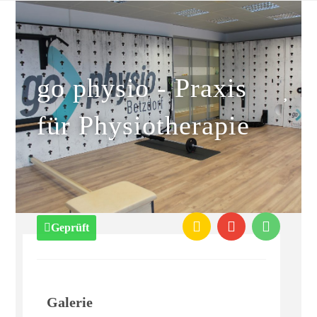
go physio - Praxis
für Physiotherapie
Geprüft
Galerie