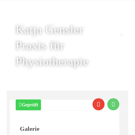
Katja Gensler
Praxis für
Physiotherapie
Geprüft
Galerie