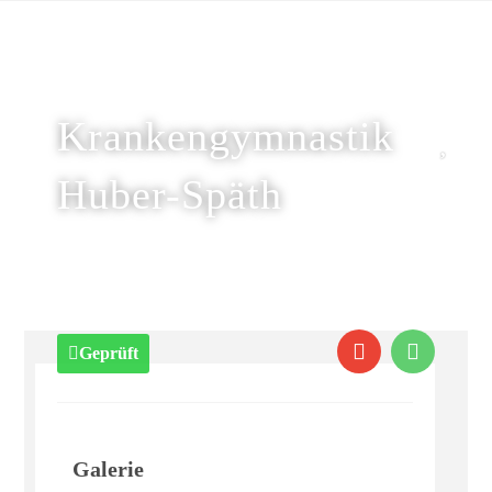
Krankengymnastik
Huber-Späth
Geprüft
Galerie