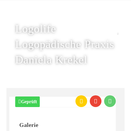
Logolife
Logopädische Praxis
Daniela Krekel
Geprüft
Galerie