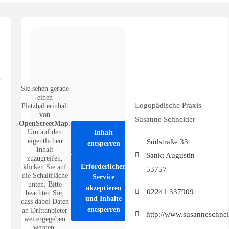
Sie sehen gerade
einen
Logopädische Praxis |
Platzhalterinhalt
von
Susanne Schneider
OpenStreetMap
.
Um auf den
Inhalt
eigentlichen
Südstraße 33
entsperren
Inhalt
Sankt Augustin
zuzugreifen,
Erforderlichen
klicken Sie auf
53757
die Schaltfläche
Service
unten. Bitte
akzeptieren
02241 337909
beachten Sie,
und Inhalte
dass dabei Daten
entsperren
an Drittanbieter
http://www.susanneschne
weitergegeben
werden.