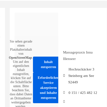
Sie sehen gerade
einen
Platzhalterinhalt
Massagepraxis Inna
von
OpenStreetMap
.
Illenseer
Um auf den
Inhalt
eigentlichen
entsperren
Hochruckäcker 3
Inhalt
zuzugreifen,
Steinberg am See
Erforderlichen
klicken Sie auf
92449
die Schaltfläche
Service
unten. Bitte
akzeptieren
beachten Sie,
0 151 / 425 482 12
und Inhalte
dass dabei Daten
entsperren
an Drittanbieter
weitergegeben
werden.