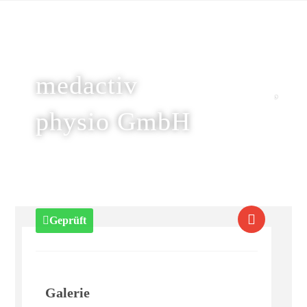
medactiv
physio GmbH
Geprüft
Galerie