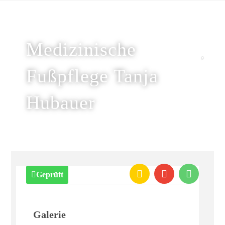
Medizinische
Fußpflege Tanja
Hubauer
Geprüft
Galerie