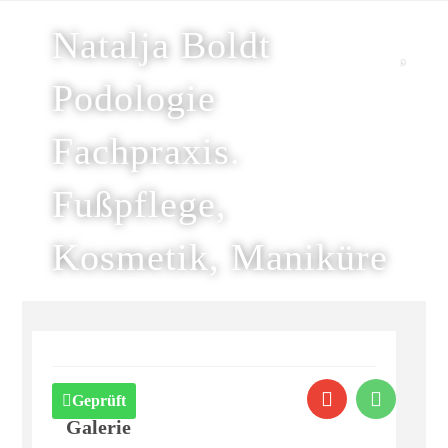
Natalja Boldt
Podologie
Fachpraxis.
Fußpflege,
Kosmetik, Maniküre
Geprüft
Galerie