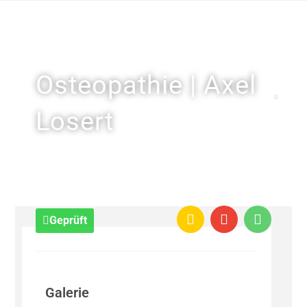
Osteopathie | Axel
Losert
Geprüft
Galerie