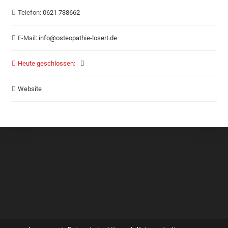
Telefon:
0621 738662
E-Mail:
info
@
osteopathie-losert.de
Heute geschlossen
:
Website