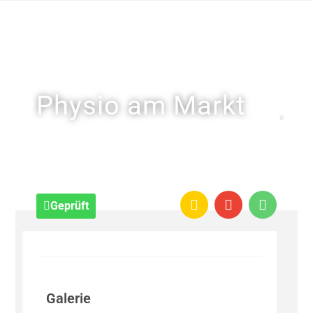
Physio am Markt
Geprüft
Galerie