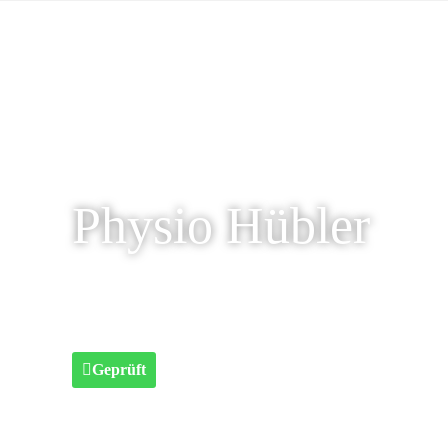
Physio Hübler
Geprüft