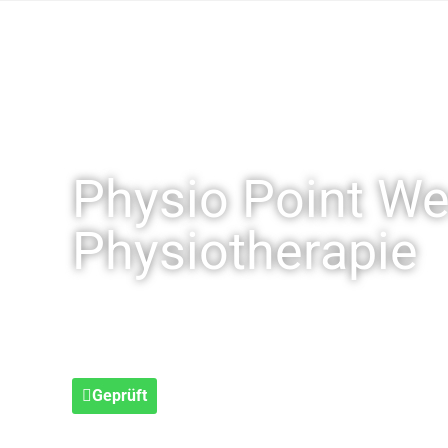
Physio Point Wes
Physiotherapie
Geprüft