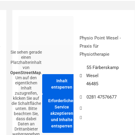
Physio Point Wesel -
Praxis für
Sie sehen gerade
Physiotherapie
einen
Platzhalterinhalt
55 Färberskamp
von
OpenStreetMap
.
Wesel
Um auf den
Inhalt
eigentlichen
46485
entsperren
Inhalt
zuzugreifen,
0281 47576677
klicken Sie auf
Erforderlichen
die Schaltfläche
Service
unten. Bitte
akzeptieren
beachten Sie,
dass dabei
und Inhalte
Daten an
entsperren
Drittanbieter
weitergegeben