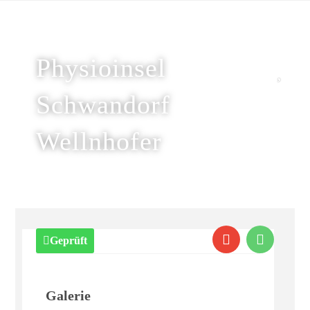
Physioinsel
Schwandorf
Wellnhofer
Geprüft
Galerie