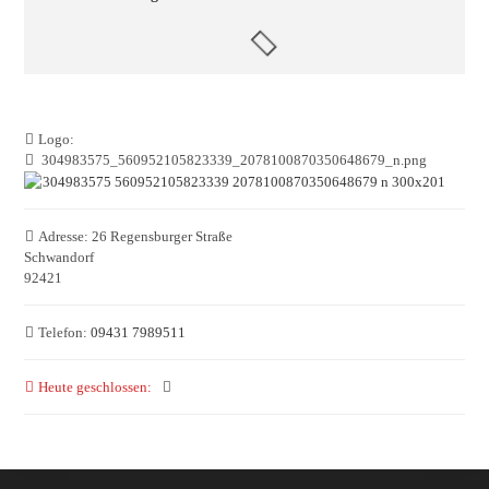
Logo:
304983575_560952105823339_2078100870350648679_n.png
Adresse:
26 Regensburger Straße
Schwandorf
92421
Telefon:
09431 7989511
Heute geschlossen
: