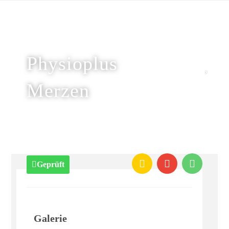
Physioplus
Merzen
Geprüft
Galerie