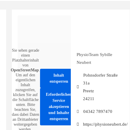
Sie sehen gerade
PhysioTeam Sybille
einen
Platzhalterinhalt
Neubert
von
OpenStreetMap
.
Um auf den
Pohnsdorfer Straße
Inhalt
eigentlichen
entsperren
31a
Inhalt
zuzugreifen,
Preetz
Erforderlichen
klicken Sie auf
24211
die Schaltfläche
Service
unten. Bitte
akzeptieren
beachten Sie,
04342 7897470
und Inhalte
dass dabei Daten
entsperren
an Drittanbieter
https://physioneubert.de/
weitergegeben
werden.