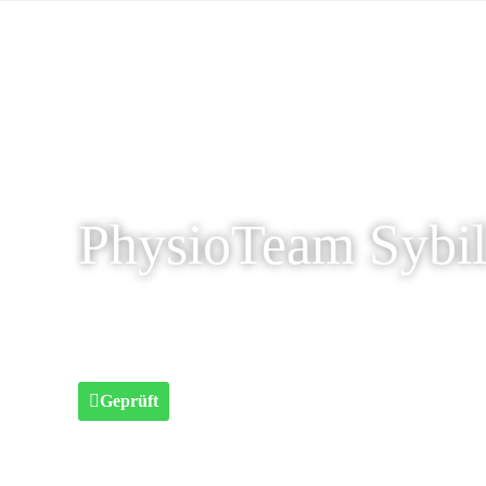
PhysioTeam Sybil
Geprüft