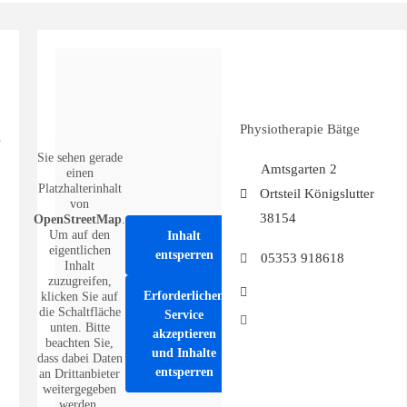
Physiotherapie Bätge
Sie sehen gerade
Amtsgarten 2
einen
Platzhalterinhalt
Ortsteil Königslutter
von
38154
OpenStreetMap
.
Um auf den
Inhalt
eigentlichen
entsperren
05353 918618
Inhalt
zuzugreifen,
Erforderlichen
klicken Sie auf
die Schaltfläche
Service
unten. Bitte
akzeptieren
beachten Sie,
und Inhalte
dass dabei Daten
entsperren
an Drittanbieter
weitergegeben
werden.