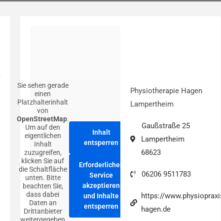
Sie sehen gerade
Physiotherapie Hagen
einen
Platzhalterinhalt
Lampertheim
von
OpenStreetMap
.
Gaußstraße 25
Um auf den
Inhalt
eigentlichen
Lampertheim
entsperren
Inhalt
68623
zuzugreifen,
klicken Sie auf
Erforderlichen
die Schaltfläche
06206 9511783
Service
unten. Bitte
akzeptieren
beachten Sie,
dass dabei
https://www.physiopraxi
und Inhalte
Daten an
entsperren
hagen.de
Drittanbieter
weitergegeben