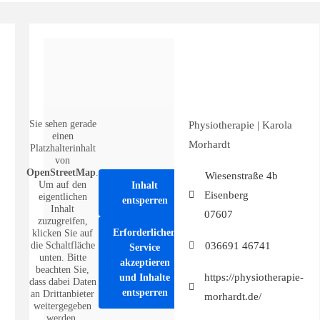
Sie sehen gerade
Physiotherapie | Karola
einen
Morhardt
Platzhalterinhalt
von
OpenStreetMap
.
Wiesenstraße 4b
Um auf den
Inhalt
Eisenberg
eigentlichen
entsperren
Inhalt
07607
zuzugreifen,
Erforderlichen
klicken Sie auf
036691 46741
die Schaltfläche
Service
unten. Bitte
akzeptieren
beachten Sie,
https://physiotherapie-
und Inhalte
dass dabei Daten
entsperren
an Drittanbieter
morhardt.de/
weitergegeben
werden.