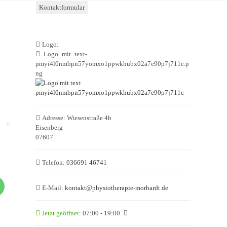
Kontaktformular
Logo:
Logo_mit_text-
pmyi4l0nmbpn57yomxo1ppwkhubx02a7e90p7j711c.p
ng
Adresse:
Wiesenstraße 4b
Eisenberg
07607
Telefon:
036691 46741
E-Mail:
kontakt
@
physiotherapie-morhardt.de
Jetzt geöffnet
:
07:00 - 19:00