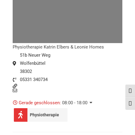
Physiotherapie Katrin Elbers & Leonie Homes
51b Neuer Weg
Wolfenbüttel
38302
05331 340734
Umsc
Gerade geschlossen
:
08:00 - 18:00
Schr
Physiotherapie