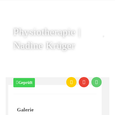
Physiotherapie |
Nadine Krüger
Geprüft
Galerie