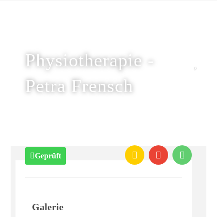
Physiotherapie -
Petra Frensch
Geprüft
Galerie