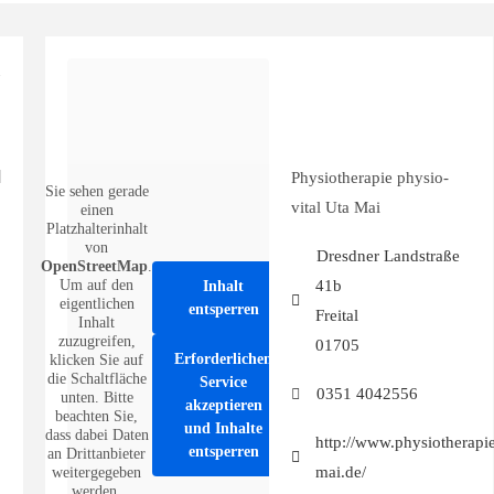
Physiotherapie physio-
Sie sehen gerade
vital Uta Mai
einen
Platzhalterinhalt
von
Dresdner Landstraße
OpenStreetMap
.
Um auf den
41b
Inhalt
eigentlichen
entsperren
Freital
Inhalt
zuzugreifen,
01705
Erforderlichen
klicken Sie auf
die Schaltfläche
Service
0351 4042556
unten. Bitte
akzeptieren
beachten Sie,
und Inhalte
dass dabei Daten
http://www.physiotherapi
entsperren
an Drittanbieter
mai.de/
weitergegeben
werden.