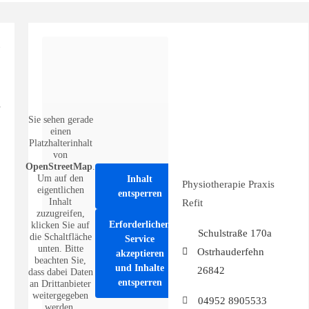
Sie sehen gerade
einen
Platzhalterinhalt
von
OpenStreetMap
.
Um auf den
Inhalt
Physiotherapie Praxis
eigentlichen
entsperren
Inhalt
Refit
zuzugreifen,
Erforderlichen
klicken Sie auf
Schulstraße 170a
die Schaltfläche
Service
unten. Bitte
Ostrhauderfehn
akzeptieren
beachten Sie,
und Inhalte
26842
dass dabei Daten
entsperren
an Drittanbieter
weitergegeben
04952 8905533
werden.