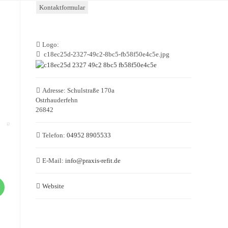
Kontaktformular
Logo:
c18ec25d-2327-49c2-8bc5-fb58f50e4c5e.jpg
Adresse:
Schulstraße 170a
Ostrhauderfehn
26842
Telefon:
04952 8905533
E-Mail:
info
@
praxis-refit.de
Website