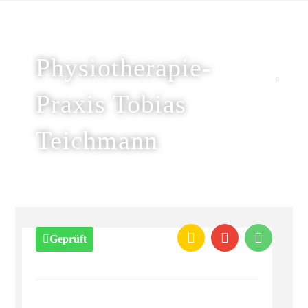
Physiotherapie-
Praxis Tobias
Teichmann
Geprüft