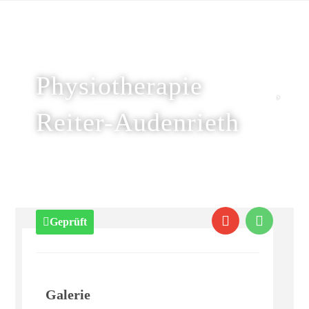
Physiotherapie
Reiter-Audenrieth
Geprüft
Galerie