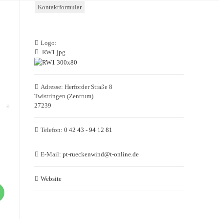
Kontaktformular
Logo:
RW1.jpg
Adresse:
Herforder Straße 8
Twistringen (Zentrum)
27239
Telefon:
0 42 43 - 94 12 81
E-Mail:
pt-rueckenwind
@
t-online.de
Website