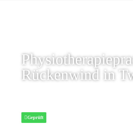
Physiotherapiepra
Rückenwind in Tw
Geprüft