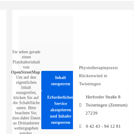
Sie sehen gerade
einen
Platzhalterinhalt
von
Physiotherapiepraxis
OpenStreetMap
.
Rückenwind in
Um auf den
Inhalt
eigentlichen
Twistringen
entsperren
Inhalt
zuzugreifen,
Herforder Straße 8
Erforderlichen
klicken Sie auf
die Schaltfläche
Service
Twistringen (Zentrum)
unten. Bitte
akzeptieren
beachten Sie,
27239
und Inhalte
dass dabei Daten
entsperren
an Drittanbieter
0 42 43 - 94 12 81
weitergegeben
werden.