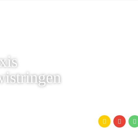
xis
istringen