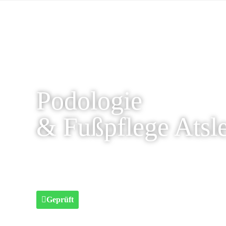
Podologie
& Fußpflege Atsl
Geprüft