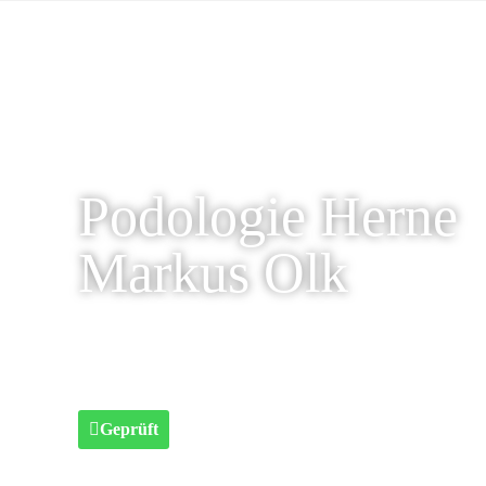
Podologie Herne
Markus Olk
Geprüft