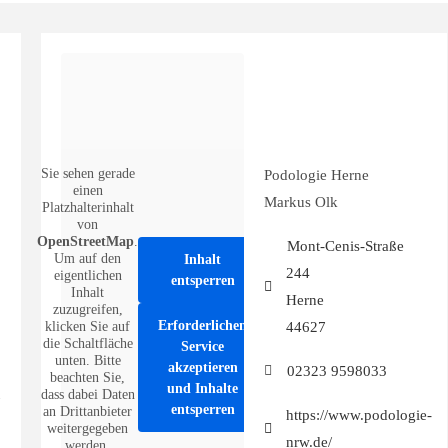
Sie sehen gerade
Podologie Herne
einen
Markus Olk
Platzhalterinhalt
von
OpenStreetMap
.
Mont-Cenis-Straße
Um auf den
Inhalt
244
eigentlichen
entsperren
Inhalt
Herne
zuzugreifen,
Erforderlichen
44627
klicken Sie auf
die Schaltfläche
Service
unten. Bitte
akzeptieren
02323 9598033
beachten Sie,
und Inhalte
dass dabei Daten
entsperren
an Drittanbieter
https://www.podologie-
weitergegeben
nrw.de/
werden.