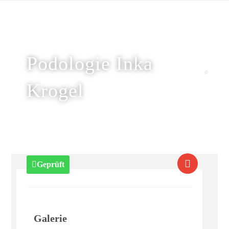
Podologie Inka
Krogel
Geprüft
Galerie