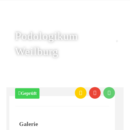
Podologikum
Weilburg
Geprüft
Galerie