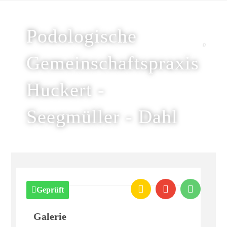
Podologische
Gemeinschaftspraxis
Huckert -
Seegmüller - Dahl
Geprüft
Galerie