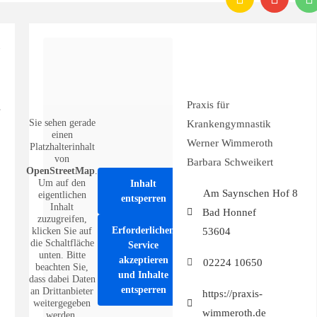
Praxis für
Sie sehen gerade
Krankengymnastik
einen
Werner Wimmeroth
Platzhalterinhalt
von
Barbara Schweikert
OpenStreetMap
.
Um auf den
Inhalt
Am Saynschen Hof 8
eigentlichen
entsperren
Inhalt
Bad Honnef
zuzugreifen,
Erforderlichen
53604
klicken Sie auf
die Schaltfläche
Service
unten. Bitte
akzeptieren
02224 10650
beachten Sie,
und Inhalte
dass dabei Daten
entsperren
an Drittanbieter
https://praxis-
weitergegeben
wimmeroth.de
werden.