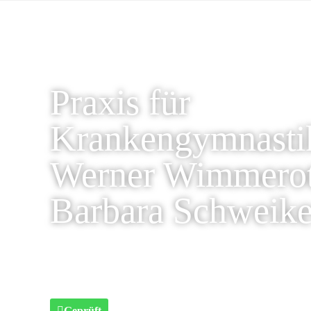
Praxis für
Krankengymnasti
Werner Wimmero
Barbara Schweike
Geprüft