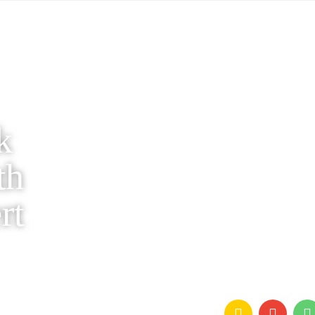
k
th
rt