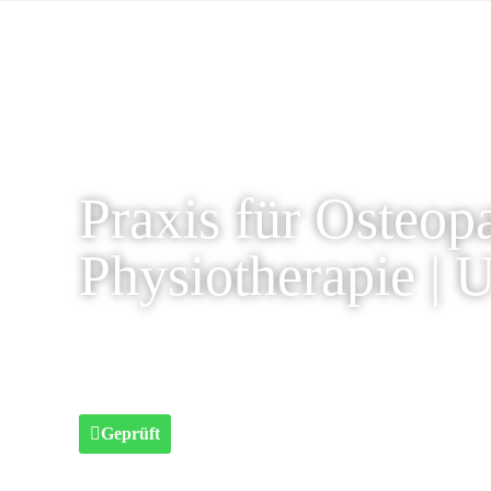
Praxis für Osteop
Physiotherapie | 
Geprüft