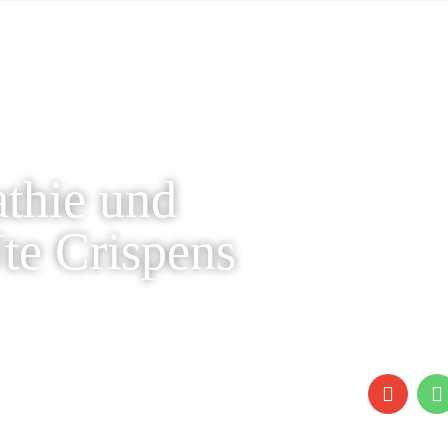
athie und
Ute Crispens