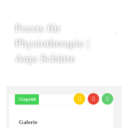
Praxis für
Physiotherapie |
Anja Schütte
Geprüft
Galerie