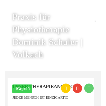
Praxis für
Physiotherapie
Dominik Schuler |
Volkach
UNSER THERAPIEANGEBOT
Geprüft
JEDER MENSCH IST EINZIGARTIG!