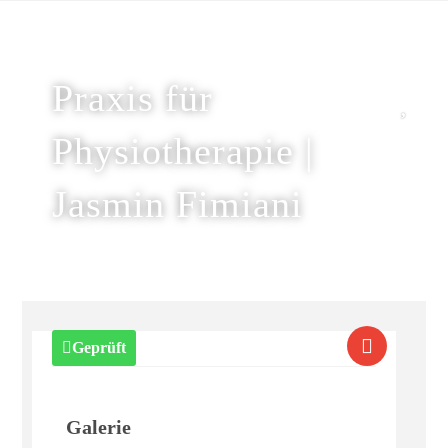
Praxis für
Physiotherapie |
Jasmin Fimiani
Geprüft
Galerie